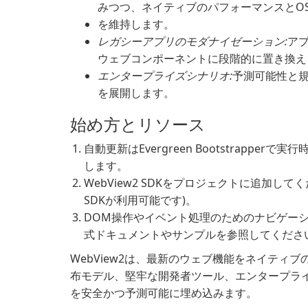
みつつ、ネイティブのパフォーマンスとO
を維持します。
レガシーアプリのモダナイゼーション:
ア
ウェブコンポーネントに段階的に置き換え
エンタープライズシナリオ:
予測可能性と
を展開します。
始め方とリソース
自動更新はEvergreen Bootstrapperで
します。
WebView2 SDKをプロジェクトに追加してく
SDKが利用可能です)。
DOM操作やイベント処理のためのナビゲーシ
式ドキュメントやサンプルを参照してくださ
WebView2は、最新のウェブ機能をネイティブ
布モデル、堅牢な開発者ツール、エンタープラ
を安全かつ予測可能に埋め込みます。