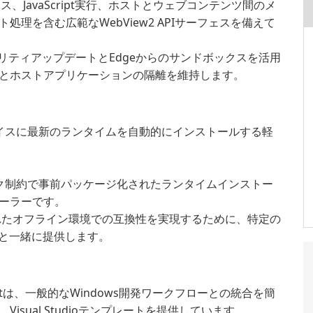
、JavaScript実行、ホストとウェブコンテンツ間のメ
理を含む広範なWebView2 APIサーフェスを備えて
セキュリティアップデートとEdgeからのサンドボックスを活用
とホストアプリケーションの隔離を維持します。
イスに最新のランタイムを自動的にインストールする軽
ク制約で事前パッケージ化されたランタイムインストー
ーラーです。
れたオフライン環境での互換性を実現するために、特定の
リと一緒に提供します。
softは、一般的なWindows開発ワークフローとの統合を簡
Visual Studioテンプレートを提供しています。