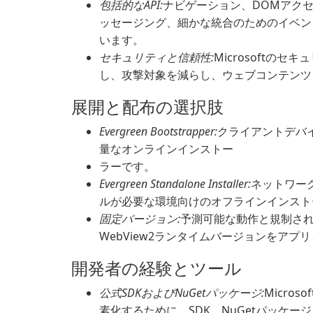
包括的なAPI:
ナビゲーション、DOMアクセス
ッセージング、細かな統合のためのイベント処
います。
セキュリティと信頼性:
Microsoftの
し、攻撃対象を減らし、ウェブコンテンツ
展開と配布の選択肢
Evergreen Bootstrapper:
クライアントデバ
量なオンラインインストー
ラーです。
Evergreen Standalone Installer:
ネットワー
ルが必要な環境向けのオフラインインスト
固定バージョン:
予測可能な動作と規制さ
WebView2ランタイムバージョンをアプ
開発者の経験とツール
公式SDKおよびNuGetパッケージ:
Micro
素化するために、SDK、NuGetパッケージ、