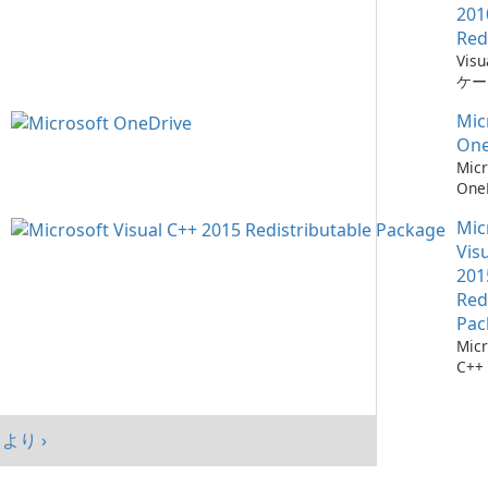
201
Red
Vis
ケー
に不
Mic
ーネ
One
Micr
One
イル
Mic
Vis
201
Red
Pac
Micr
C++
可能
シス
マン
より ›
まし