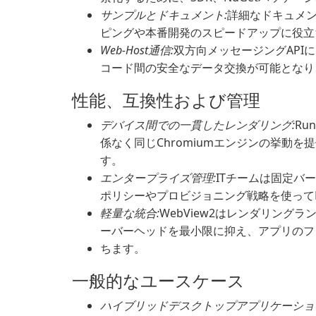
サンプルとドキュメント:
詳細なドキュメン
ピングや本番開発のスピードアップに役立
Web-Host通信:
双方向メッセージングAPIによ
コード間の安全なデータ交換が可能となり
性能、互換性および管理
デバイス間での一貫したレンダリング:
Ru
係なく同じChromiumエンジンの挙動
す。
エンタープライズ管理:
ITチームは固定バ
ポリシーやプロビジョニング戦略を使ってEv
軽量な統合:
WebView2はレンダリン
ーバーヘッドを最小限に抑え、アプリのフ
ちます。
一般的なユースケース
ハイブリッドデスクトップアプリケーショ