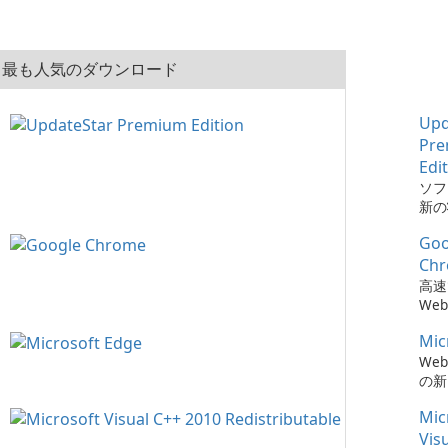
最も人気のダウンロード
Upd
Pr
Edi
ソフ
新の
とは、
Goo
Pre
でか
Ch
簡単
高速
た。
We
Mic
We
の新
Mic
Vis